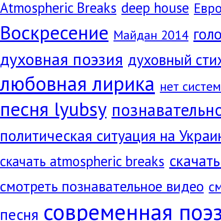
Atmospheric Breaks
deep house
Евр
Воскресение
голо
Майдан 2014
духовная поэзия
духовный сти
любовная лирика
нет систе
песня lyubsy
познавательн
политическая ситуация на Украи
скачать
скачать atmospheric breaks
смотреть познавательное видео
с
современная поэ
песня