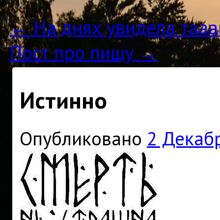
←
На днях увидела тааак
Пост про пищу
→
Истинно
Опубликовано
2 Декаб