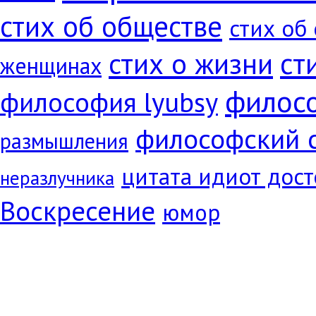
стих об обществе
стих об
ст
стих о жизни
женщинах
филос
философия lyubsy
философский 
размышления
цитата идиот дос
неразлучника
Воскресение
юмор