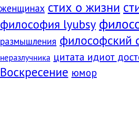
ст
стих о жизни
женщинах
филос
философия lyubsy
философский 
размышления
цитата идиот дос
неразлучника
Воскресение
юмор