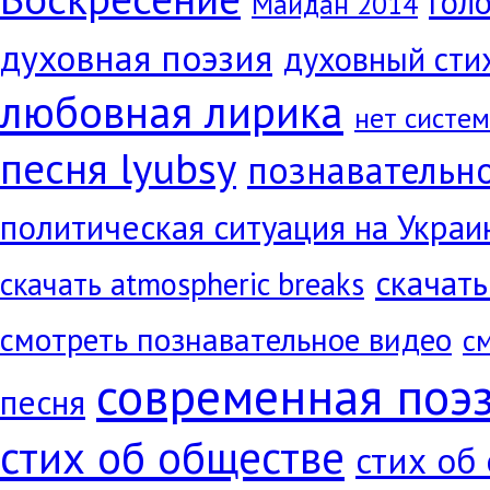
голо
Майдан 2014
духовная поэзия
духовный сти
любовная лирика
нет систе
песня lyubsy
познавательн
политическая ситуация на Украи
скачать
скачать atmospheric breaks
смотреть познавательное видео
с
современная поэ
песня
стих об обществе
стих об