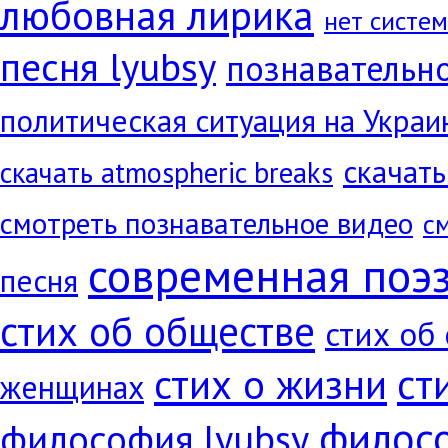
любовная лирика
нет систе
песня lyubsy
познавательн
политическая ситуация на Украи
скачать
скачать atmospheric breaks
смотреть познавательное видео
с
современная поэ
песня
стих об обществе
стих об
ст
стих о жизни
женщинах
филос
философия lyubsy