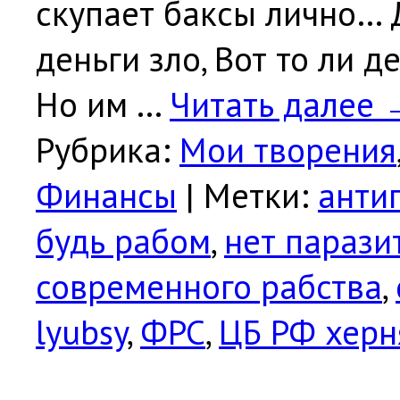
скупает баксы лично…
деньги зло, Вот то ли д
Но им …
Читать далее
Рубрика:
Мои творения
Финансы
|
Метки:
анти
будь рабом
,
нет парази
современного рабства
,
lyubsy
,
ФРС
,
ЦБ РФ херн