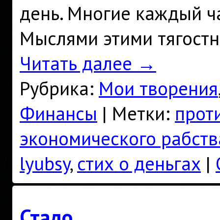
день. Многие каждый ча
Мыслями этими тягостн
Читать далее
→
Рубрика:
Мои творения
Финансы
|
Метки:
прот
экономического рабств
lyubsy
,
стих о деньгах
|
Стадо