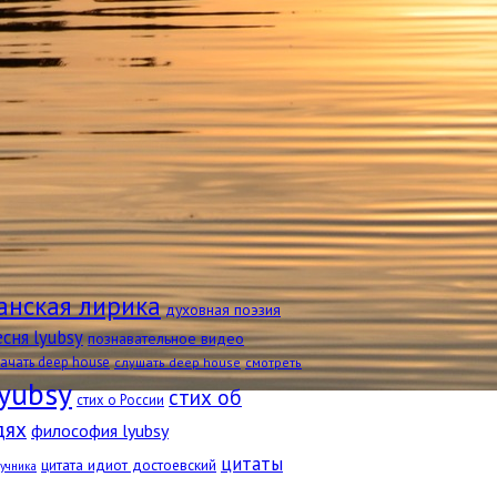
анская лирика
духовная поэзия
есня lyubsy
познавательное видео
качать deep house
слушать deep house
смотреть
lyubsy
стих об
стих о России
дях
философия lyubsy
цитаты
цитата идиот достоевский
лучника