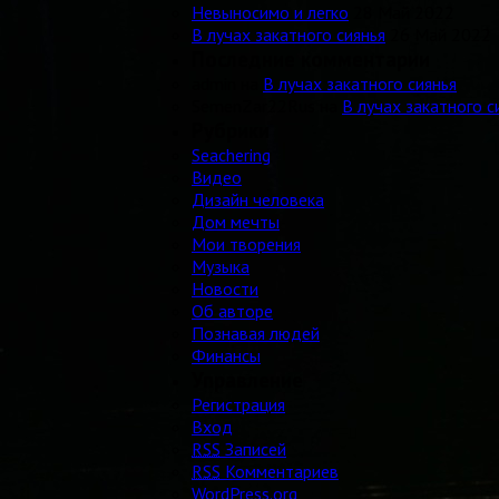
Невыносимо и легко
28 Май 2022
В лучах закатного сиянья
26 Май 2022
Последние комментарии
admin на
В лучах закатного сиянья
SemenZar22Rus на
В лучах закатного с
Рубрики
Seachering
Видео
Дизайн человека
Дом мечты
Мои творения
Музыка
Новости
Об авторе
Познавая людей
Финансы
Управление
Регистрация
Вход
RSS
Записей
RSS
Комментариев
WordPress.org