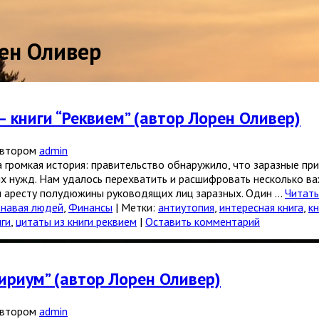
ен Оливер
– книги “Реквием” (автор Лорен Оливер)
втором
admin
омкая история: правительство обнаружило, что заразные при
х нужд. Нам удалось перехватить и расшифровать несколько в
и аресту полудюжины руководящих лиц заразных. Один …
Читат
навая людей
,
Финансы
|
Метки:
антиутопия
,
интересная книга
,
к
иги
,
цитаты из книги реквием
|
Оставить комментарий
ириум” (автор Лорен Оливер)
втором
admin