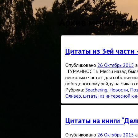
Архив метки:
Лор
Цитаты из 3ей части 
Опубликовано
26 Октябрь 2015
а
ГУМАННОСТЬ Месяц назад была гр
несколько частот для собственны
победоносному рейду на Чикаго 
Рубрика:
Seachering
,
Новости
,
Поз
Оливер
,
цитаты из интересной кн
Цитаты из книги “Дел
Опубликовано
26 Октябрь 2015
а