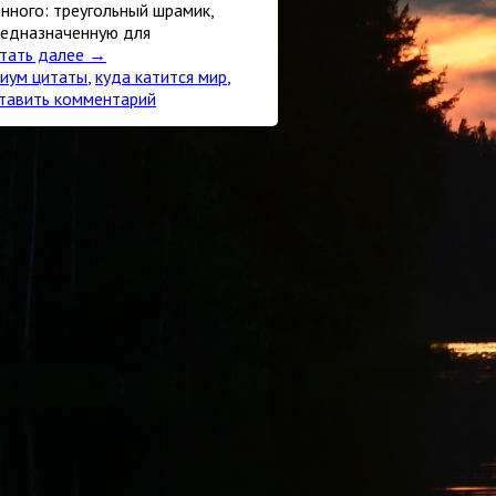
ного: треугольный шрамик,
редназначенную для
тать далее
→
риум цитаты
,
куда катится мир
,
тавить комментарий