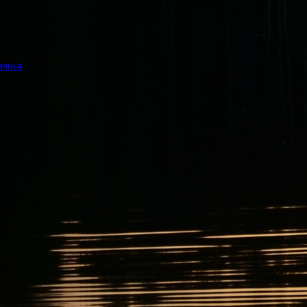
иянья