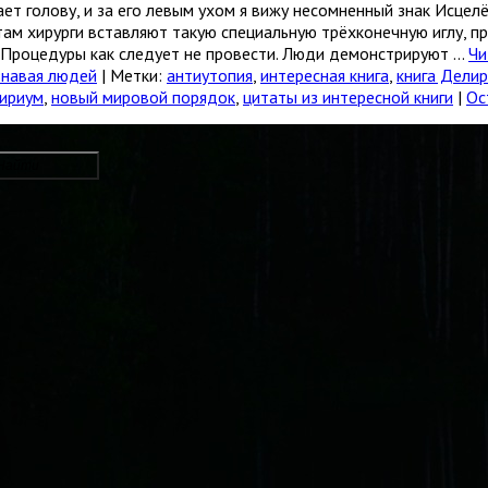
олову, и за его левым ухом я вижу несомненный знак Исцелён
ам хирурги вставляют такую специальную трёхконечную иглу, п
 Процедуры как следует не провести. Люди демонстрируют …
Чи
навая людей
|
Метки:
антиутопия
,
интересная книга
,
книга Дели
ириум
,
новый мировой порядок
,
цитаты из интересной книги
|
Ос