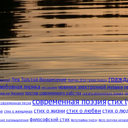
гражд
Лев Толстой Воскресение
голос lyubsy
олстой
Майдан 2014
любовная лирика
новинки электронной музыки
п
нет системе
против современного рабства
ция на Украине
с
скачать atmospheric breaks
современная поэзия
стих 
современная песня
стих о любви
стих о лю
стих о жизни
ше
стих о женщинах
философский стих
кие размышления
фотографии lyubsy
фото попугая-нераз