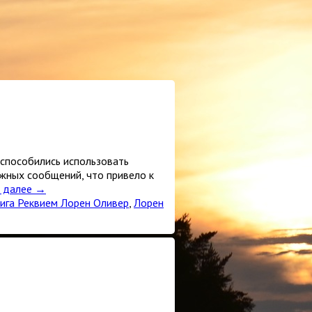
способились использовать
ажных сообщений, что привело к
ь далее
→
нига Реквием Лорен Оливер
,
Лорен