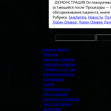
ДЕМОНСТРАЦИЯ Он поворачивает г
остающийся после Процедуры — т
обездвиживания пациента, иначе
Рубрика:
Seachering
,
Новости
,
Поз
Лорен Оливер
,
Лорен Оливер Дел
Найти:
Последние записи:
В ритме вальса
12 Май 2025
Иллюзия
11 Май 2025
На разных берегах
15 Июль 2024
Нелепый идеализм
21 Февраль 2023
Сделай что-то сам
10 Январь 2023
Кармический урок
7 Декабрь 2022
Доскакались
23 Ноябрь 2022
Сияние
31 Август 2022
Недоимператор
30 Июль 2022
Ключ и крылья
19 Июль 2022
Спасение утопающих
26 Июнь 2022
“Ща будет роЦк”
19 Июнь 2022
Твой голос
16 Июнь 2022