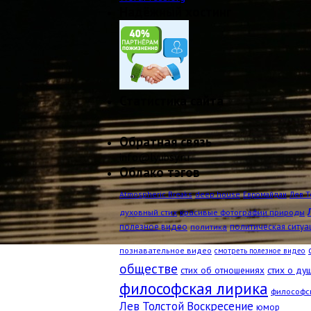
Надёжный хостинг
Статистика сайта
Обратная связь
info@lyubsy.ru
Облако тэгов
Atmospheric Breaks
deep house
Лев Т
Евромайдан
духовный стих
красивые фотографии природы
полезное видео
политическая ситуа
политика
познавательное видео
смотреть полезное видео
обществе
стих об отношениях
стих о ду
философская лирика
философс
Лев Толстой Воскресение
юмор