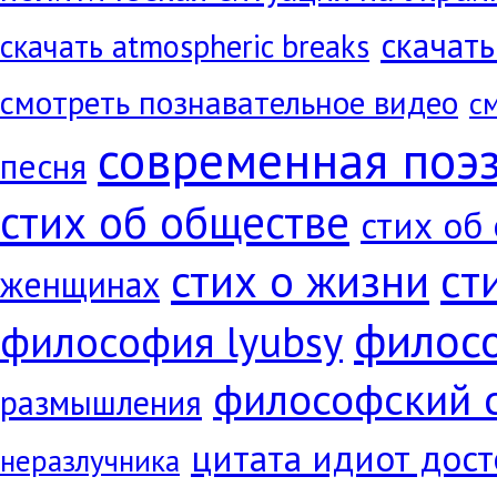
скачать
скачать atmospheric breaks
смотреть познавательное видео
с
современная поэ
песня
стих об обществе
стих об
ст
стих о жизни
женщинах
филос
философия lyubsy
философский 
размышления
цитата идиот дос
неразлучника