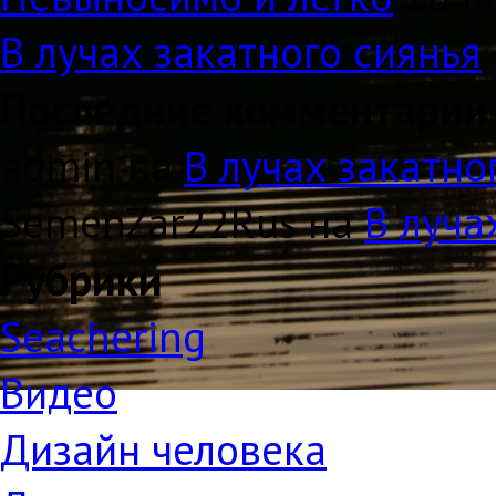
В лучах закатного сиянья
Последние комментарии
admin на
В лучах закатно
SemenZar22Rus на
В луча
Рубрики
Seachering
Видео
Дизайн человека