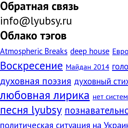
Обратная связь
info@lyubsy.ru
Облако тэгов
Atmospheric Breaks
deep house
Евр
Воскресение
голо
Майдан 2014
духовная поэзия
духовный сти
любовная лирика
нет систе
песня lyubsy
познавательн
политическая ситуация на Украи