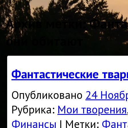
Архив метки:
Фанта
они обитают
Фантастические твар
Опубликовано
24 Нояб
Рубрика:
Мои творения
Финансы
|
Метки:
Фант