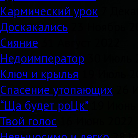
Кармический урок
7 Дека
Доскакались
23 Ноябрь 2
Сияние
31 Август 2022
Недоимператор
30 Июль 
Ключ и крылья
19 Июль 2
Спасение утопающих
26 
“Ща будет роЦк”
19 Июнь
Твой голос
16 Июнь 2022
Невыносимо и легко
28 М