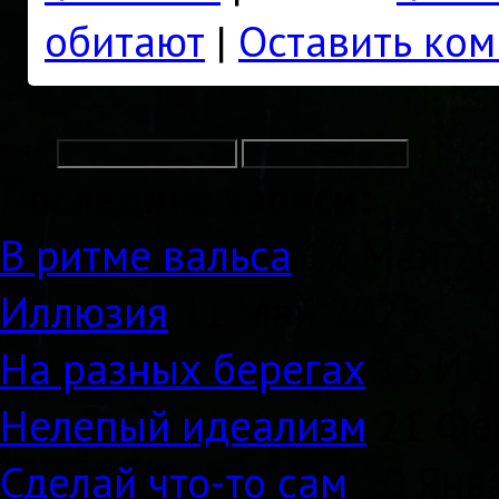
обитают
|
Оставить ко
Найти:
Последние записи:
В ритме вальса
12 Май 2
Иллюзия
11 Май 2025
На разных берегах
15 Ию
Нелепый идеализм
21 Фе
Сделай что-то сам
10 Янв